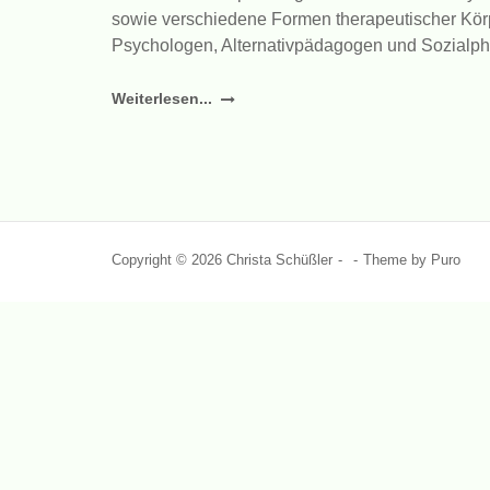
sowie verschiedene Formen therapeutischer Körpe
Psychologen, Alternativpädagogen und Sozialp
"Wozu
Weiterlesen...
Gestalttherapie?"
Copyright © 2026 Christa Schüßler
Theme by
Puro