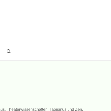
OPEN
SEARCH
BAR
smus, Theaterwissenschaften, Taoismus und Zen,